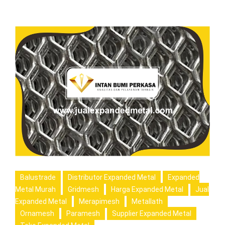
Balustrade
Distributor Expanded Metal
Expanded
Metal Murah
Gridmesh
Harga Expanded Metal
Jual
Expanded Metal
Merapimesh
Metallath
Ornamesh
Paramesh
Supplier Expanded Metal