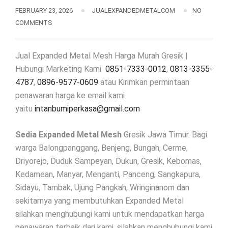
FEBRUARY 23, 2026
JUALEXPANDEDMETALCOM
NO
COMMENTS
Jual Expanded Metal Mesh Harga Murah Gresik |
Hubungi Marketing Kami
0851-7333-0012
,
0813-3355-
4787
,
0896-9577-0609
atau Kirimkan permintaan
penawaran harga ke email kami
yaitu
intanbumiperkasa@gmail.com
Sedia Expanded Metal Mesh
Gresik Jawa Timur. Bagi
warga Balongpanggang, Benjeng, Bungah, Cerme,
Driyorejo, Duduk Sampeyan, Dukun, Gresik, Kebomas,
Kedamean, Manyar, Menganti, Panceng, Sangkapura,
Sidayu, Tambak, Ujung Pangkah, Wringinanom dan
sekitarnya yang membutuhkan Expanded Metal
silahkan menghubungi kami untuk mendapatkan harga
penawaran terbaik dari kami, silahkan menghubungi kami