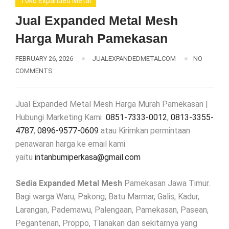
Toko Expanded Metal
Jual Expanded Metal Mesh
Harga Murah Pamekasan
FEBRUARY 26, 2026
JUALEXPANDEDMETALCOM
NO
COMMENTS
Jual Expanded Metal Mesh Harga Murah Pamekasan |
Hubungi Marketing Kami
0851-7333-0012
,
0813-3355-
4787
,
0896-9577-0609
atau Kirimkan permintaan
penawaran harga ke email kami
yaitu
intanbumiperkasa@gmail.com
Sedia Expanded Metal Mesh
Pamekasan Jawa Timur.
Bagi warga Waru, Pakong, Batu Marmar, Galis, Kadur,
Larangan, Pademawu, Palengaan, Pamekasan, Pasean,
Pegantenan, Proppo, Tlanakan dan sekitarnya yang