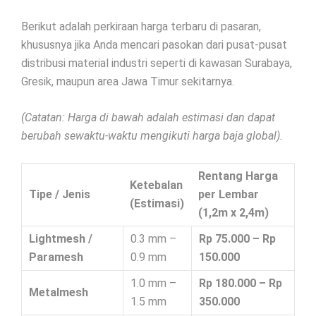
Berikut adalah perkiraan harga terbaru di pasaran,
khususnya jika Anda mencari pasokan dari pusat-pusat
distribusi material industri seperti di kawasan Surabaya,
Gresik, maupun area Jawa Timur sekitarnya.
(Catatan: Harga di bawah adalah estimasi dan dapat
berubah sewaktu-waktu mengikuti harga baja global).
Rentang Harga
Ketebalan
Tipe / Jenis
per Lembar
(Estimasi)
(1,2m x 2,4m)
Lightmesh /
0.3 mm –
Rp 75.000 – Rp
Paramesh
0.9 mm
150.000
1.0 mm –
Rp 180.000 – Rp
Metalmesh
1.5 mm
350.000