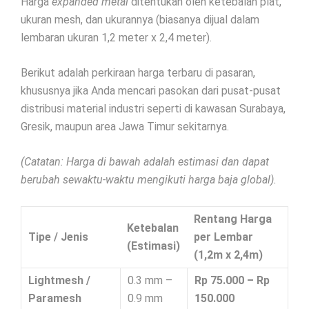
Harga
expanded metal
ditentukan oleh ketebalan plat,
ukuran mesh, dan ukurannya (biasanya dijual dalam
lembaran ukuran 1,2 meter x 2,4 meter).
Berikut adalah perkiraan harga terbaru di pasaran,
khususnya jika Anda mencari pasokan dari pusat-pusat
distribusi material industri seperti di kawasan Surabaya,
Gresik, maupun area Jawa Timur sekitarnya.
(Catatan: Harga di bawah adalah estimasi dan dapat
berubah sewaktu-waktu mengikuti harga baja global).
Rentang Harga
Ketebalan
Tipe / Jenis
per Lembar
(Estimasi)
(1,2m x 2,4m)
Lightmesh /
0.3 mm –
Rp 75.000 – Rp
Paramesh
0.9 mm
150.000