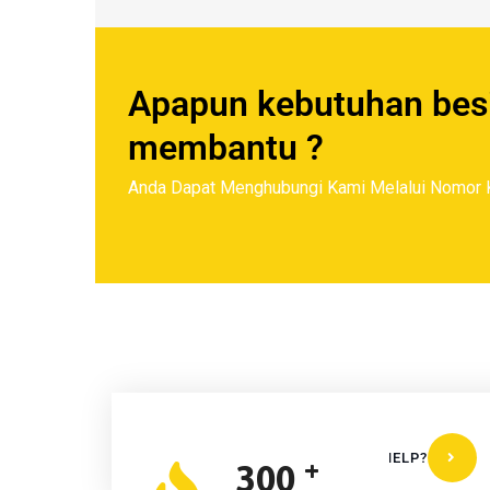
Apapun kebutuhan besi
membantu ?
Anda Dapat Menghubungi Kami Melalui Nomor K
DO YOU NEED OUR HELP?
+
300