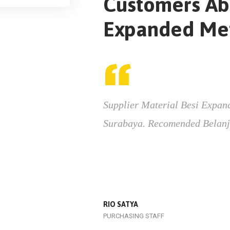
Customers Ab
Expanded Me
Supplier Material Besi Expan
Surabaya. Recomended Belanja
RIO SATYA
PURCHASING STAFF