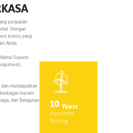
RKASA
ang penjualan
etal. Dengan
kses bisnis yang
ani Anda.
Metal Seperti
erapimesh,
si dan mendapatkan
 berbagai macam
maga, dan Bangunan
10
Years
Experience
Working