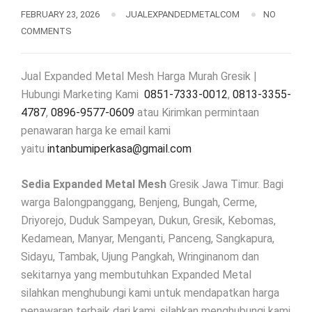
FEBRUARY 23, 2026
JUALEXPANDEDMETALCOM
NO
COMMENTS
Jual Expanded Metal Mesh Harga Murah Gresik |
Hubungi Marketing Kami
0851-7333-0012
,
0813-3355-
4787
,
0896-9577-0609
atau Kirimkan permintaan
penawaran harga ke email kami
yaitu
intanbumiperkasa@gmail.com
Sedia Expanded Metal Mesh
Gresik Jawa Timur. Bagi
warga Balongpanggang, Benjeng, Bungah, Cerme,
Driyorejo, Duduk Sampeyan, Dukun, Gresik, Kebomas,
Kedamean, Manyar, Menganti, Panceng, Sangkapura,
Sidayu, Tambak, Ujung Pangkah, Wringinanom dan
sekitarnya yang membutuhkan Expanded Metal
silahkan menghubungi kami untuk mendapatkan harga
penawaran terbaik dari kami, silahkan menghubungi kami