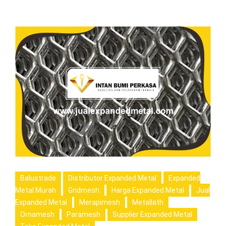
Balustrade
Distributor Expanded Metal
Expanded
Metal Murah
Gridmesh
Harga Expanded Metal
Jual
Expanded Metal
Merapimesh
Metallath
Ornamesh
Paramesh
Supplier Expanded Metal