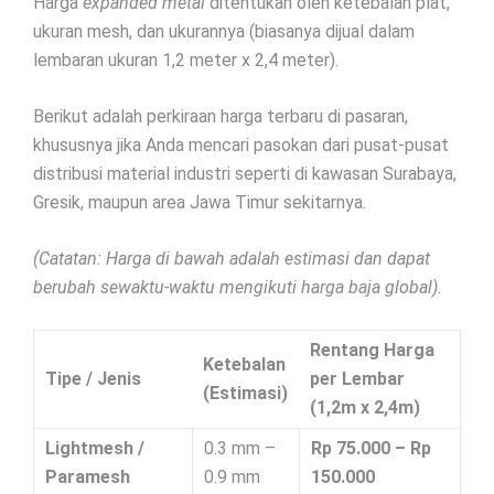
Harga
expanded metal
ditentukan oleh ketebalan plat,
ukuran mesh, dan ukurannya (biasanya dijual dalam
lembaran ukuran 1,2 meter x 2,4 meter).
Berikut adalah perkiraan harga terbaru di pasaran,
khususnya jika Anda mencari pasokan dari pusat-pusat
distribusi material industri seperti di kawasan Surabaya,
Gresik, maupun area Jawa Timur sekitarnya.
(Catatan: Harga di bawah adalah estimasi dan dapat
berubah sewaktu-waktu mengikuti harga baja global).
Rentang Harga
Ketebalan
Tipe / Jenis
per Lembar
(Estimasi)
(1,2m x 2,4m)
Lightmesh /
0.3 mm –
Rp 75.000 – Rp
Paramesh
0.9 mm
150.000