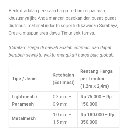
Berikut adalah perkiraan harga terbaru di pasaran,
khususnya jika Anda mencari pasokan dari pusat-pusat
distribusi material industri seperti di kawasan Surabaya,
Gresik, maupun area Jawa Timur sekitarnya.
(Catatan: Harga di bawah adalah estimasi dan dapat
berubah sewaktu-waktu mengikuti harga baja global).
Rentang Harga
Ketebalan
Tipe / Jenis
per Lembar
(Estimasi)
(1,2m x 2,4m)
Lightmesh /
0.3 mm –
Rp 75.000 – Rp
Paramesh
0.9 mm
150.000
1.0 mm –
Rp 180.000 – Rp
Metalmesh
1.5 mm
350.000