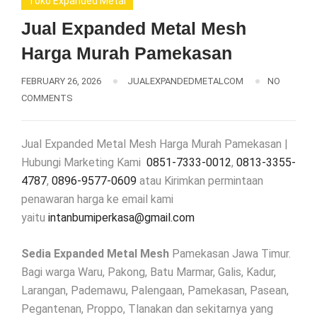
Toko Expanded Metal
Jual Expanded Metal Mesh
Harga Murah Pamekasan
FEBRUARY 26, 2026
JUALEXPANDEDMETALCOM
NO
COMMENTS
Jual Expanded Metal Mesh Harga Murah Pamekasan |
Hubungi Marketing Kami
0851-7333-0012
,
0813-3355-
4787
,
0896-9577-0609
atau Kirimkan permintaan
penawaran harga ke email kami
yaitu
intanbumiperkasa@gmail.com
Sedia Expanded Metal Mesh
Pamekasan Jawa Timur.
Bagi warga Waru, Pakong, Batu Marmar, Galis, Kadur,
Larangan, Pademawu, Palengaan, Pamekasan, Pasean,
Pegantenan, Proppo, Tlanakan dan sekitarnya yang