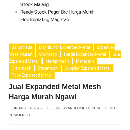
Stock Malang
Ready Stock Pagar Brc Harga Murah
Electroplating Magetan
Balustrade
Distributor Expanded Metal
Expanded
Metal Murah
Gridmesh
Harga Expanded Metal
Jual
Expanded Metal
Merapimesh
Metallath
Ornamesh
Paramesh
Supplier Expanded Metal
Toko Expanded Metal
Jual Expanded Metal Mesh
Harga Murah Ngawi
FEBRUARY 14, 2025
JUALEXPANDEDMETALCOM
NO
COMMENTS