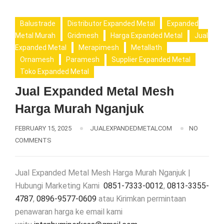
Balustrade
Distributor Expanded Metal
Expanded
Metal Murah
Gridmesh
Harga Expanded Metal
Jual
Expanded Metal
Merapimesh
Metallath
Ornamesh
Paramesh
Supplier Expanded Metal
Toko Expanded Metal
Jual Expanded Metal Mesh
Harga Murah Nganjuk
FEBRUARY 15, 2025
JUALEXPANDEDMETALCOM
NO
COMMENTS
Jual Expanded Metal Mesh Harga Murah Nganjuk |
Hubungi Marketing Kami
0851-7333-0012
,
0813-3355-
4787
,
0896-9577-0609
atau Kirimkan permintaan
penawaran harga ke email kami