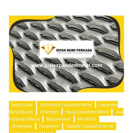
Balustrade
Distributor Expanded Metal
Expanded
Metal Murah
Gridmesh
Harga Expanded Metal
Jual
Expanded Metal
Merapimesh
Metallath
Ornamesh
Paramesh
Supplier Expanded Metal