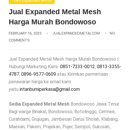
Toko Expanded Metal
Jual Expanded Metal Mesh
Harga Murah Bondowoso
FEBRUARY 16, 2025
JUALEXPANDEDMETALCOM
NO
COMMENTS
Jual Expanded Metal Mesh Harga Murah Bondowoso |
Hubungi Marketing Kami
0851-7333-0012
,
0813-3355-
4787
,
0896-9577-0609
atau Kirimkan permintaan
penawaran harga ke email kami
yaitu
intanbumiperkasa@gmail.com
Sedia Expanded Metal Mesh
Bondowoso Jawa Timur.
Bagi warga Binakal, Bondowoso, Botolinggo, Cermee,
Curahdami, Grujugan, Jambesari Darus Sholah, Klabang,
Maesan, Pakem, Prajekan, Pujer, Sempol, Sukosari,