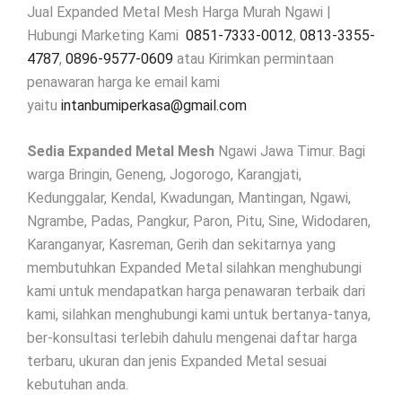
Jual Expanded Metal Mesh Harga Murah Ngawi |
Hubungi Marketing Kami
0851-7333-0012
,
0813-3355-
4787
,
0896-9577-0609
atau Kirimkan permintaan
penawaran harga ke email kami
yaitu
intanbumiperkasa@gmail.com
Sedia Expanded Metal Mesh
Ngawi Jawa Timur. Bagi
warga Bringin, Geneng, Jogorogo, Karangjati,
Kedunggalar, Kendal, Kwadungan, Mantingan, Ngawi,
Ngrambe, Padas, Pangkur, Paron, Pitu, Sine, Widodaren,
Karanganyar, Kasreman, Gerih dan sekitarnya yang
membutuhkan Expanded Metal silahkan menghubungi
kami untuk mendapatkan harga penawaran terbaik dari
kami, silahkan menghubungi kami untuk bertanya-tanya,
ber-konsultasi terlebih dahulu mengenai daftar harga
terbaru, ukuran dan jenis Expanded Metal sesuai
kebutuhan anda.