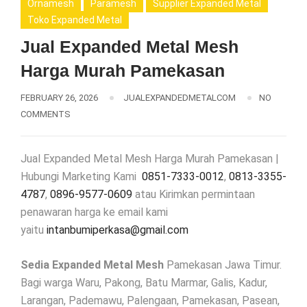
Ornamesh
Paramesh
Supplier Expanded Metal
Toko Expanded Metal
Jual Expanded Metal Mesh
Harga Murah Pamekasan
FEBRUARY 26, 2026
JUALEXPANDEDMETALCOM
NO
COMMENTS
Jual Expanded Metal Mesh Harga Murah Pamekasan |
Hubungi Marketing Kami
0851-7333-0012
,
0813-3355-
4787
,
0896-9577-0609
atau Kirimkan permintaan
penawaran harga ke email kami
yaitu
intanbumiperkasa@gmail.com
Sedia Expanded Metal Mesh
Pamekasan Jawa Timur.
Bagi warga Waru, Pakong, Batu Marmar, Galis, Kadur,
Larangan, Pademawu, Palengaan, Pamekasan, Pasean,