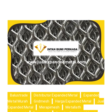
Balustrade
Distributor Expanded Metal
Expanded
Metal Murah
Gridmesh
Harga Expanded Metal
Jual
Expanded Metal
Merapimesh
Metallath