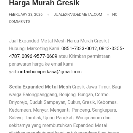
Harga Murah Gresik
FEBRUARY 23, 2026
JUALEXPANDEDMETALCOM
NO
COMMENTS
Jual Expanded Metal Mesh Harga Murah Gresik |
Hubungi Marketing Kami
0851-7333-0012
,
0813-3355-
4787
,
0896-9577-0609
atau Kirimkan permintaan
penawaran harga ke email kami
yaitu
intanbumiperkasa@gmail.com
Sedia Expanded Metal Mesh
Gresik Jawa Timur. Bagi
warga Balongpanggang, Benjeng, Bungah, Cerme,
Driyorejo, Duduk Sampeyan, Dukun, Gresik, Kebomas,
Kedamean, Manyar, Menganti, Panceng, Sangkapura,
Sidayu, Tambak, Ujung Pangkah, Wringinanom dan
sekitarnya yang membutuhkan Expanded Metal