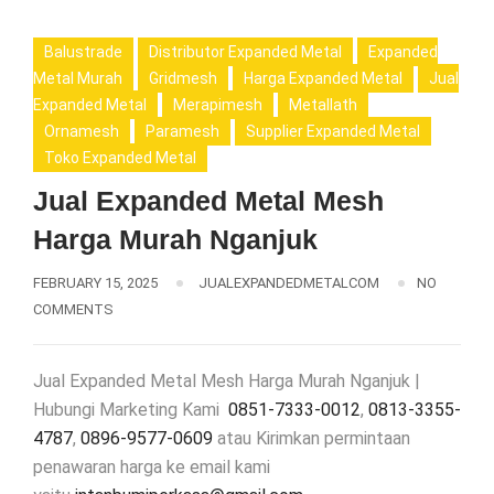
Balustrade
Distributor Expanded Metal
Expanded
Metal Murah
Gridmesh
Harga Expanded Metal
Jual
Expanded Metal
Merapimesh
Metallath
Ornamesh
Paramesh
Supplier Expanded Metal
Toko Expanded Metal
Jual Expanded Metal Mesh
Harga Murah Nganjuk
FEBRUARY 15, 2025
JUALEXPANDEDMETALCOM
NO
COMMENTS
Jual Expanded Metal Mesh Harga Murah Nganjuk |
Hubungi Marketing Kami
0851-7333-0012
,
0813-3355-
4787
,
0896-9577-0609
atau Kirimkan permintaan
penawaran harga ke email kami