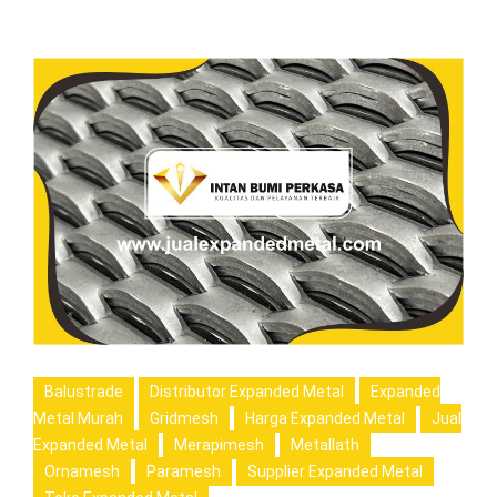
Balustrade
Distributor Expanded Metal
Expanded
Metal Murah
Gridmesh
Harga Expanded Metal
Jual
Expanded Metal
Merapimesh
Metallath
Ornamesh
Paramesh
Supplier Expanded Metal