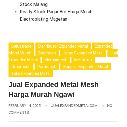
Stock Malang
Ready Stock Pagar Brc Harga Murah
Electroplating Magetan
Balustrade
Distributor Expanded Metal
Expanded
Metal Murah
Gridmesh
Harga Expanded Metal
Jual
Expanded Metal
Merapimesh
Metallath
Ornamesh
Paramesh
Supplier Expanded Metal
Toko Expanded Metal
Jual Expanded Metal Mesh
Harga Murah Ngawi
FEBRUARY 14, 2025
JUALEXPANDEDMETALCOM
NO
COMMENTS