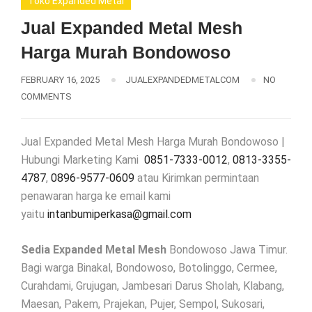
Toko Expanded Metal
Jual Expanded Metal Mesh
Harga Murah Bondowoso
FEBRUARY 16, 2025
JUALEXPANDEDMETALCOM
NO
COMMENTS
Jual Expanded Metal Mesh Harga Murah Bondowoso |
Hubungi Marketing Kami
0851-7333-0012
,
0813-3355-
4787
,
0896-9577-0609
atau Kirimkan permintaan
penawaran harga ke email kami
yaitu
intanbumiperkasa@gmail.com
Sedia Expanded Metal Mesh
Bondowoso Jawa Timur.
Bagi warga Binakal, Bondowoso, Botolinggo, Cermee,
Curahdami, Grujugan, Jambesari Darus Sholah, Klabang,
Maesan, Pakem, Prajekan, Pujer, Sempol, Sukosari,