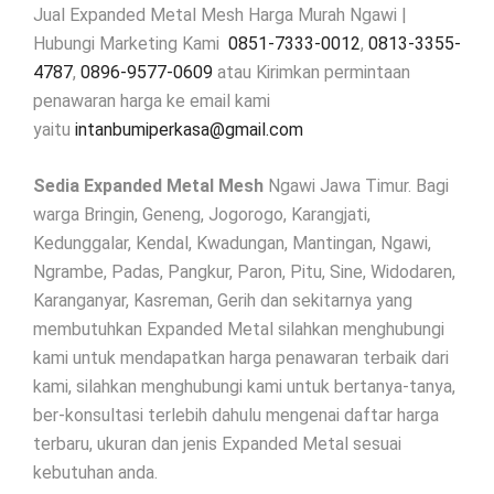
Jual Expanded Metal Mesh Harga Murah Ngawi |
Hubungi Marketing Kami
0851-7333-0012
,
0813-3355-
4787
,
0896-9577-0609
atau Kirimkan permintaan
penawaran harga ke email kami
yaitu
intanbumiperkasa@gmail.com
Sedia Expanded Metal Mesh
Ngawi Jawa Timur. Bagi
warga Bringin, Geneng, Jogorogo, Karangjati,
Kedunggalar, Kendal, Kwadungan, Mantingan, Ngawi,
Ngrambe, Padas, Pangkur, Paron, Pitu, Sine, Widodaren,
Karanganyar, Kasreman, Gerih dan sekitarnya yang
membutuhkan Expanded Metal silahkan menghubungi
kami untuk mendapatkan harga penawaran terbaik dari
kami, silahkan menghubungi kami untuk bertanya-tanya,
ber-konsultasi terlebih dahulu mengenai daftar harga
terbaru, ukuran dan jenis Expanded Metal sesuai
kebutuhan anda.