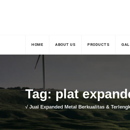
Skip
to
content
HOME
ABOUT US
PRODUCTS
GAL
Tag: plat expand
√ Jual Expanded Metal Berkualitas & Terleng