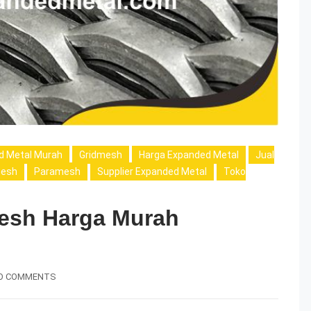
d Metal Murah
Gridmesh
Harga Expanded Metal
Jual
esh
Paramesh
Supplier Expanded Metal
Toko
Mesh Harga Murah
O COMMENTS