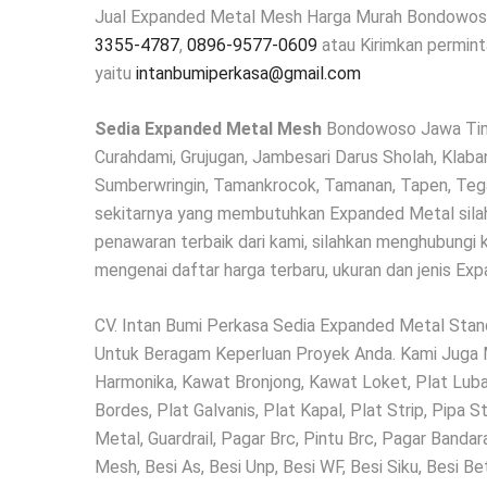
Jual Expanded Metal Mesh Harga Murah Bondowos
3355-4787
,
0896-9577-0609
atau Kirimkan permint
yaitu
intanbumiperkasa@gmail.com
Sedia Expanded Metal Mesh
Bondowoso Jawa Timur
Curahdami, Grujugan, Jambesari Darus Sholah, Klaba
Sumberwringin, Tamankrocok, Tamanan, Tapen, Tegal
sekitarnya yang membutuhkan Expanded Metal sila
penawaran terbaik dari kami, silahkan menghubungi k
mengenai daftar harga terbaru, ukuran dan jenis Ex
CV. Intan Bumi Perkasa Sedia Expanded Metal Stan
Untuk Beragam Keperluan Proyek Anda. Kami Juga M
Harmonika, Kawat Bronjong, Kawat Loket, Plat Luban
Bordes, Plat Galvanis, Plat Kapal, Plat Strip, Pipa
Metal, Guardrail, Pagar Brc, Pintu Brc, Pagar Band
Mesh, Besi As, Besi Unp, Besi WF, Besi Siku, Besi Be