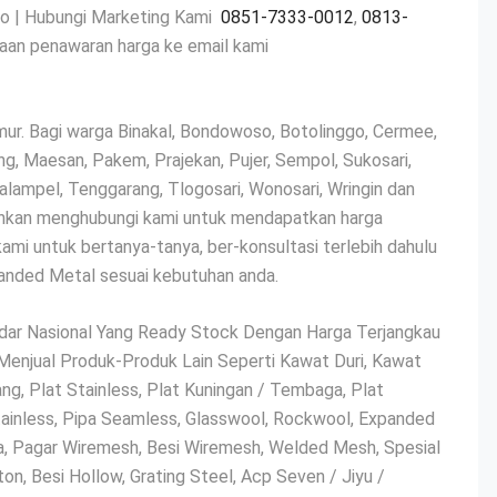
o | Hubungi Marketing Kami
0851-7333-0012
,
0813-
aan penawaran harga ke email kami
. Bagi warga Binakal, Bondowoso, Botolinggo, Cermee,
ng, Maesan, Pakem, Prajekan, Pujer, Sempol, Sukosari,
ampel, Tenggarang, Tlogosari, Wonosari, Wringin dan
hkan menghubungi kami untuk mendapatkan harga
ami untuk bertanya-tanya, ber-konsultasi terlebih dahulu
panded Metal sesuai kebutuhan anda.
dar Nasional Yang Ready Stock Dengan Harga Terjangkau
enjual Produk-Produk Lain Seperti Kawat Duri, Kawat
g, Plat Stainless, Plat Kuningan / Tembaga, Plat
 Stainless, Pipa Seamless, Glasswool, Rockwool, Expanded
ara, Pagar Wiremesh, Besi Wiremesh, Welded Mesh, Spesial
ton, Besi Hollow, Grating Steel, Acp Seven / Jiyu /