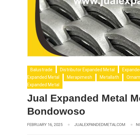
Balustrade
Distributor Expanded Metal
Expande
Expanded Metal
Merapimesh
Metallath
Ornam
Expanded Metal
Jual Expanded Metal 
Bondowoso
FEBRUARY 16, 2025
JUALEXPANDEDMETALCOM
N