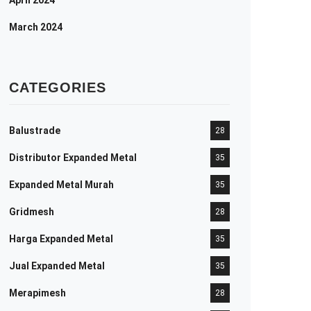
April 2024
March 2024
CATEGORIES
Balustrade
28
Distributor Expanded Metal
35
Expanded Metal Murah
35
Gridmesh
28
Harga Expanded Metal
35
Jual Expanded Metal
35
Merapimesh
28