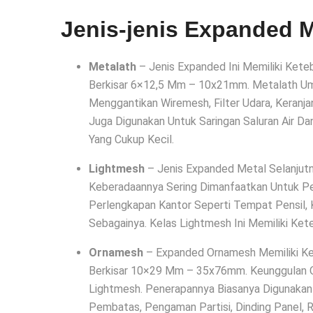
Jenis-jenis Expanded 
Metalath
– Jenis Expanded Ini Memiliki Ket
Berkisar 6×12,5 Mm – 10x21mm. Metalath U
Menggantikan Wiremesh, Filter Udara, Keranjan
Juga Digunakan Untuk Saringan Saluran Air D
Yang Cukup Kecil.
Lightmesh
– Jenis Expanded Metal Selanjutn
Keberadaannya Sering Dimanfaatkan Untuk Pe
Perlengkapan Kantor Seperti Tempat Pensil, 
Sebagainya. Kelas Lightmesh Ini Memiliki Ke
Ornamesh
– Expanded Ornamesh Memiliki K
Berkisar 10×29 Mm – 35x76mm. Keunggulan O
Lightmesh. Penerapannya Biasanya Digunakan
Pembatas, Pengaman Partisi, Dinding Panel, Ra