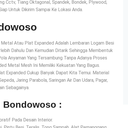
ang Cctv, Tiang Oktagonal, Spandek, Bondek, Plywood,
Siap Untuk Dikirim Sampai Ke Lokasi Anda.
ndowoso
Metal Atau Plat Expanded Adalah Lembaran Logam Besi
erlebih Dahulu Dan Kemudian Ditarik Sehingga Membentuk
 Pola Anyaman Yang Tersambung Tanpa Adanya Proses
ed Metal Mesh Ini Memiliki Kekuatan Yang Bagus.
at Expanded Cukup Banyak Dapat Kita Temui. Material
eda, Jaring Parabola, Saringan Air Dan Udara, Pagar,
ain Sebagainya.
l Bondowoso :
atif Pada Desain Interior.
, Pintu Besi, Teralis, Tong Sampah, Alat Pemanggang,