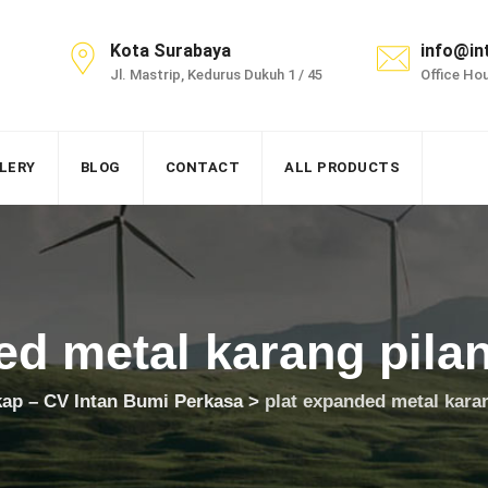
Kota Surabaya
info@in
Jl. Mastrip, Kedurus Dukuh 1 / 45
Office Hou
LERY
BLOG
CONTACT
ALL PRODUCTS
ed metal karang pila
kap – CV Intan Bumi Perkasa
>
plat expanded metal kara