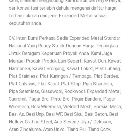
kami, silahkan menghubungi kami untuk bertanya-tanya,
ber-konsultasi terlebih dahulu mengenai daftar harga
terbaru, ukuran dan jenis Expanded Metal sesuai
kebutuhan anda.
CV. Intan Bumi Perkasa Sedia Expanded Metal Standar
Nasional Yang Ready Stock Dengan Harga Terjangkau
Untuk Beragam Keperluan Proyek Anda. Kami Juga
Menjual Produk-Produk Lain Seperti Kawat Duri, Kawat
Harmonika, Kawat Bronjong, Kawat Loket, Plat Lubang,
Plat Stainless, Plat Kuningan / Tembaga, Plat Bordes,
Plat Galvanis, Plat Kapal, Plat Strip, Pipa Stainless,
Pipa Seamless, Glasswool, Rockwool, Expanded Metal,
Guardrail, Pagar Brc, Pintu Brc, Pagar Bandara, Pagar
Wiremesh, Besi Wiremesh, Welded Mesh, Spesial Mesh,
Besi As, Besi Unp, Besi WF, Besi Siku, Besi Beton, Besi
Hollow, Grating Steel, Acp Seven / Jiyu / Deksson,
Atap Zincalume, Atap Upvc, Tiang Pju, Tiang Cctv,