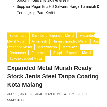
6000mm Galvanis Sidayu Gresik
Supplier Pagar Brc HD Galvanis Harga Termurah &
Terlengkap Pare Kediri
Balustrade
Distributor Expanded Metal
Expanded
Metal Murah
Gridmesh
Harga Expanded Metal
Jual
Expanded Metal
Merapimesh
Metallath
Ornamesh
Paramesh
Supplier Expanded Metal
Toko Expanded Metal
Expanded Metal Murah Ready
Stock Jenis Steel Tanpa Coating
Kota Malang
JULY 19, 2024
JUALEXPANDEDMETALCOM
NO
COMMENTS