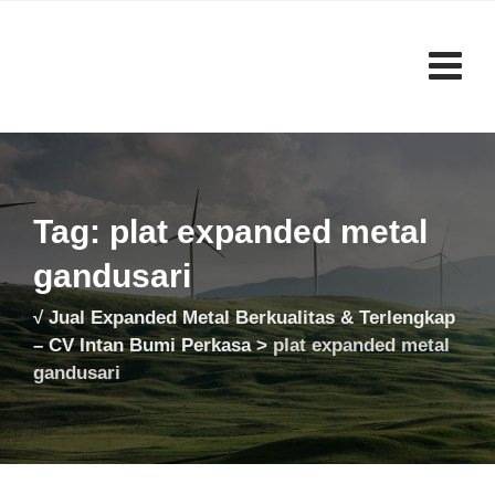
Skip
to
content
Tag: plat expanded metal
gandusari
√ Jual Expanded Metal Berkualitas & Terlengkap
– CV Intan Bumi Perkasa
>
plat expanded metal
gandusari