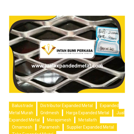
Balustrade
Distributor Expanded Metal
Expanded
Metal Murah
Gridmesh
Harga Expanded Metal
Jual
Expanded Metal
Merapimesh
Metallath
Ornamesh
Paramesh
Supplier Expanded Metal