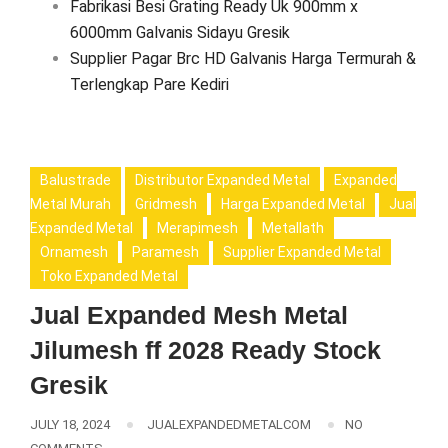
Fabrikasi Besi Grating Ready Uk 900mm x
6000mm Galvanis Sidayu Gresik
Supplier Pagar Brc HD Galvanis Harga Termurah &
Terlengkap Pare Kediri
Balustrade
Distributor Expanded Metal
Expanded
Metal Murah
Gridmesh
Harga Expanded Metal
Jual
Expanded Metal
Merapimesh
Metallath
Ornamesh
Paramesh
Supplier Expanded Metal
Toko Expanded Metal
Jual Expanded Mesh Metal
Jilumesh ff 2028 Ready Stock
Gresik
JULY 18, 2024
JUALEXPANDEDMETALCOM
NO