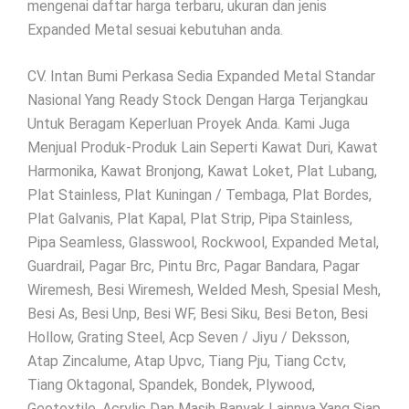
mengenai daftar harga terbaru, ukuran dan jenis
Expanded Metal sesuai kebutuhan anda.
CV. Intan Bumi Perkasa Sedia Expanded Metal Standar
Nasional Yang Ready Stock Dengan Harga Terjangkau
Untuk Beragam Keperluan Proyek Anda. Kami Juga
Menjual Produk-Produk Lain Seperti Kawat Duri, Kawat
Harmonika, Kawat Bronjong, Kawat Loket, Plat Lubang,
Plat Stainless, Plat Kuningan / Tembaga, Plat Bordes,
Plat Galvanis, Plat Kapal, Plat Strip, Pipa Stainless,
Pipa Seamless, Glasswool, Rockwool, Expanded Metal,
Guardrail, Pagar Brc, Pintu Brc, Pagar Bandara, Pagar
Wiremesh, Besi Wiremesh, Welded Mesh, Spesial Mesh,
Besi As, Besi Unp, Besi WF, Besi Siku, Besi Beton, Besi
Hollow, Grating Steel, Acp Seven / Jiyu / Deksson,
Atap Zincalume, Atap Upvc, Tiang Pju, Tiang Cctv,
Tiang Oktagonal, Spandek, Bondek, Plywood,
Geotextile, Acrylic Dan Masih Banyak Lainnya Yang Siap