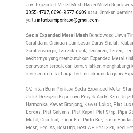
Jual Expanded Metal Mesh Harga Murah Bondowos
3355-4787
,
0896-9577-0609
atau Kirimkan permint
yaitu
intanbumiperkasa@gmail.com
Sedia Expanded Metal Mesh
Bondowoso Jawa Timur
Curahdami, Grujugan, Jambesari Darus Sholah, Klaba
Sumberwringin, Tamankrocok, Tamanan, Tapen, Tegal
sekitarnya yang membutuhkan Expanded Metal sila
penawaran terbaik dari kami, silahkan menghubungi k
mengenai daftar harga terbaru, ukuran dan jenis Ex
CV. Intan Bumi Perkasa Sedia Expanded Metal Stan
Untuk Beragam Keperluan Proyek Anda. Kami Juga M
Harmonika, Kawat Bronjong, Kawat Loket, Plat Luban
Bordes, Plat Galvanis, Plat Kapal, Plat Strip, Pipa
Metal, Guardrail, Pagar Brc, Pintu Brc, Pagar Band
Mesh, Besi As, Besi Unp, Besi WF, Besi Siku, Besi Be