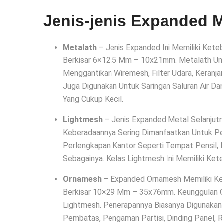
Jenis-jenis Expanded 
Metalath
– Jenis Expanded Ini Memiliki Ket
Berkisar 6×12,5 Mm – 10x21mm. Metalath U
Menggantikan Wiremesh, Filter Udara, Keranjan
Juga Digunakan Untuk Saringan Saluran Air D
Yang Cukup Kecil.
Lightmesh
– Jenis Expanded Metal Selanjutn
Keberadaannya Sering Dimanfaatkan Untuk Pe
Perlengkapan Kantor Seperti Tempat Pensil, 
Sebagainya. Kelas Lightmesh Ini Memiliki Ke
Ornamesh
– Expanded Ornamesh Memiliki K
Berkisar 10×29 Mm – 35x76mm. Keunggulan O
Lightmesh. Penerapannya Biasanya Digunakan
Pembatas, Pengaman Partisi, Dinding Panel, Ra