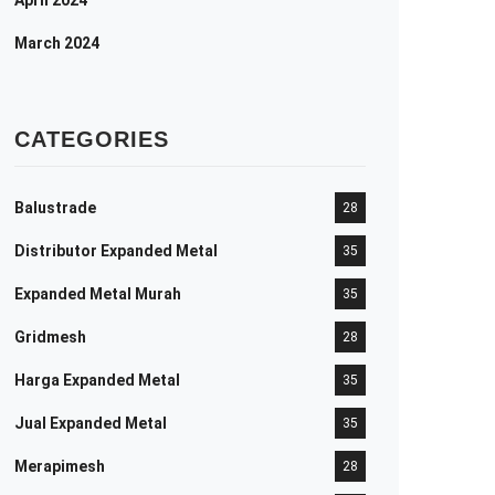
April 2024
March 2024
CATEGORIES
Balustrade
28
Distributor Expanded Metal
35
Expanded Metal Murah
35
Gridmesh
28
Harga Expanded Metal
35
Jual Expanded Metal
35
Merapimesh
28