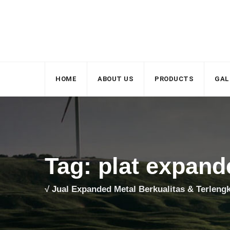
Skip
to
content
HOME
ABOUT US
PRODUCTS
GAL
Tag: plat expand
√ Jual Expanded Metal Berkualitas & Terleng