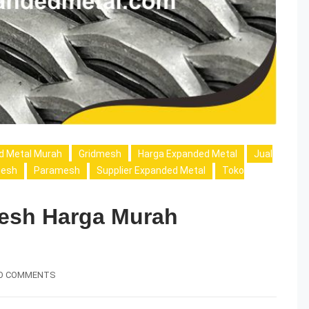
d Metal Murah
Gridmesh
Harga Expanded Metal
Jual
esh
Paramesh
Supplier Expanded Metal
Toko
Mesh Harga Murah
O COMMENTS