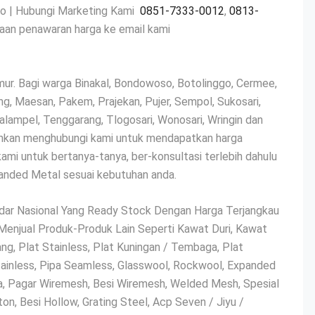
o | Hubungi Marketing Kami
0851-7333-0012
,
0813-
aan penawaran harga ke email kami
. Bagi warga Binakal, Bondowoso, Botolinggo, Cermee,
ng, Maesan, Pakem, Prajekan, Pujer, Sempol, Sukosari,
ampel, Tenggarang, Tlogosari, Wonosari, Wringin dan
hkan menghubungi kami untuk mendapatkan harga
ami untuk bertanya-tanya, ber-konsultasi terlebih dahulu
panded Metal sesuai kebutuhan anda.
dar Nasional Yang Ready Stock Dengan Harga Terjangkau
enjual Produk-Produk Lain Seperti Kawat Duri, Kawat
g, Plat Stainless, Plat Kuningan / Tembaga, Plat
 Stainless, Pipa Seamless, Glasswool, Rockwool, Expanded
ara, Pagar Wiremesh, Besi Wiremesh, Welded Mesh, Spesial
ton, Besi Hollow, Grating Steel, Acp Seven / Jiyu /