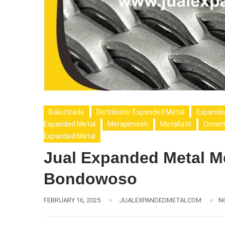
Balustrade
Distributor Expanded Metal
Expande
Expanded Metal
Merapimesh
Metallath
Ornam
Expanded Metal
Jual Expanded Metal 
Bondowoso
FEBRUARY 16, 2025
JUALEXPANDEDMETALCOM
N