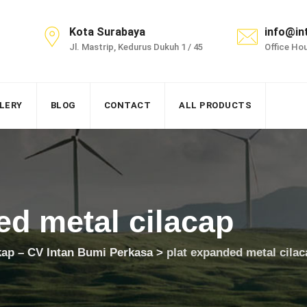
Kota Surabaya
info@in
Jl. Mastrip, Kedurus Dukuh 1 / 45
Office Hou
LERY
BLOG
CONTACT
ALL PRODUCTS
ed metal cilacap
kap – CV Intan Bumi Perkasa
>
plat expanded metal cilac