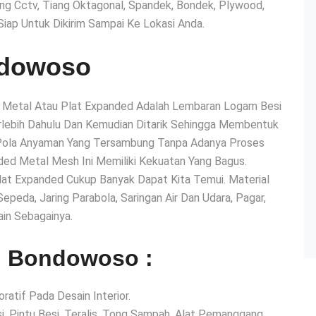
ang Cctv, Tiang Oktagonal, Spandek, Bondek, Plywood,
Siap Untuk Dikirim Sampai Ke Lokasi Anda.
ndowoso
Metal Atau Plat Expanded Adalah Lembaran Logam Besi
erlebih Dahulu Dan Kemudian Ditarik Sehingga Membentuk
 Pola Anyaman Yang Tersambung Tanpa Adanya Proses
ed Metal Mesh Ini Memiliki Kekuatan Yang Bagus.
at Expanded Cukup Banyak Dapat Kita Temui. Material
eda, Jaring Parabola, Saringan Air Dan Udara, Pagar,
ain Sebagainya.
l Bondowoso :
atif Pada Desain Interior.
, Pintu Besi, Teralis, Tong Sampah, Alat Pemanggang,