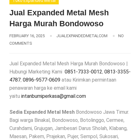
Toko Expanded Metal
Jual Expanded Metal Mesh
Harga Murah Bondowoso
FEBRUARY 16, 2025
JUALEXPANDEDMETALCOM
NO
COMMENTS
Jual Expanded Metal Mesh Harga Murah Bondowoso |
Hubungi Marketing Kami
0851-7333-0012
,
0813-3355-
4787
,
0896-9577-0609
atau Kirimkan permintaan
penawaran harga ke email kami
yaitu
intanbumiperkasa@gmail.com
Sedia Expanded Metal Mesh
Bondowoso Jawa Timur.
Bagi warga Binakal, Bondowoso, Botolinggo, Cermee,
Curahdami, Grujugan, Jambesari Darus Sholah, Klabang,
Maesan, Pakem, Prajekan, Pujer, Sempol, Sukosari,