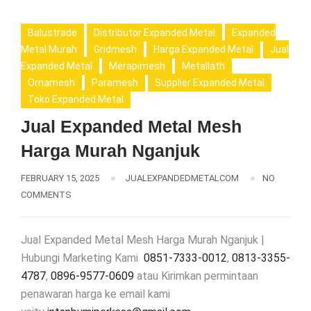
Balustrade
Distributor Expanded Metal
Expanded
Metal Murah
Gridmesh
Harga Expanded Metal
Jual
Expanded Metal
Merapimesh
Metallath
Ornamesh
Paramesh
Supplier Expanded Metal
Toko Expanded Metal
Jual Expanded Metal Mesh
Harga Murah Nganjuk
FEBRUARY 15, 2025
JUALEXPANDEDMETALCOM
NO
COMMENTS
Jual Expanded Metal Mesh Harga Murah Nganjuk |
Hubungi Marketing Kami
0851-7333-0012
,
0813-3355-
4787
,
0896-9577-0609
atau Kirimkan permintaan
penawaran harga ke email kami