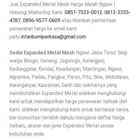
Jual Expanded Metal Mesh Harga Murah Ngawi |
Hubungi Marketing Kami
0851-7333-0012
,
0813-3355-
4787
,
0896-9577-0609
atau Kirimkan permintaan
penawaran harga ke email kami
yaitu
intanbumiperkasa@gmail.com
Sedia Expanded Metal Mesh
Ngawi Jawa Timur. Bagi
warga Bringin, Geneng, Jogorogo, Karangjati,
Kedunggalar, Kendal, Kwadungan, Mantingan, Ngawi,
Ngrambe, Padas, Pangkur, Paron, Pitu, Sine, Widodaren,
Karanganyar, Kasreman, Gerih dan sekitarnya yang
membutuhkan Expanded Metal silahkan menghubungi
kami untuk mendapatkan harga penawaran terbaik dari
kami, silahkan menghubungi kami untuk bertanya-tanya,
ber-konsultasi terlebih dahulu mengenai daftar harga
terbaru, ukuran dan jenis Expanded Metal sesuai
kebutuhan anda.