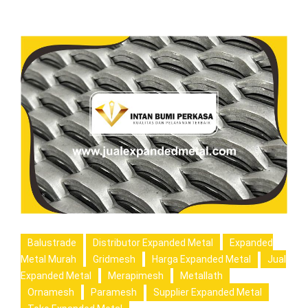
Balustrade
Distributor Expanded Metal
Expanded
Metal Murah
Gridmesh
Harga Expanded Metal
Jual
Expanded Metal
Merapimesh
Metallath
Ornamesh
Paramesh
Supplier Expanded Metal