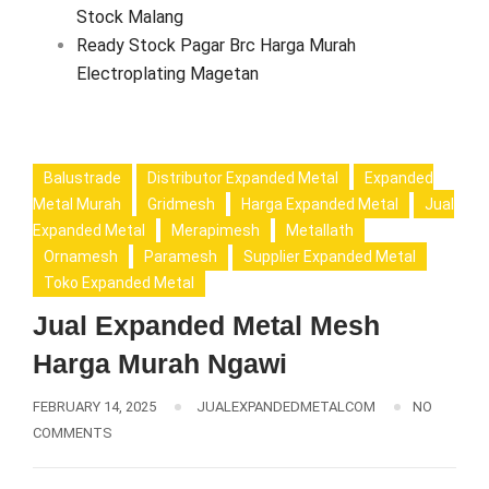
Stock Malang
Ready Stock Pagar Brc Harga Murah
Electroplating Magetan
Balustrade
Distributor Expanded Metal
Expanded
Metal Murah
Gridmesh
Harga Expanded Metal
Jual
Expanded Metal
Merapimesh
Metallath
Ornamesh
Paramesh
Supplier Expanded Metal
Toko Expanded Metal
Jual Expanded Metal Mesh
Harga Murah Ngawi
FEBRUARY 14, 2025
JUALEXPANDEDMETALCOM
NO
COMMENTS