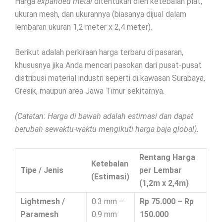
Harga
expanded metal
ditentukan oleh ketebalan plat,
ukuran mesh, dan ukurannya (biasanya dijual dalam
lembaran ukuran 1,2 meter x 2,4 meter).
Berikut adalah perkiraan harga terbaru di pasaran,
khususnya jika Anda mencari pasokan dari pusat-pusat
distribusi material industri seperti di kawasan Surabaya,
Gresik, maupun area Jawa Timur sekitarnya.
(Catatan: Harga di bawah adalah estimasi dan dapat
berubah sewaktu-waktu mengikuti harga baja global).
Rentang Harga
Ketebalan
Tipe / Jenis
per Lembar
(Estimasi)
(1,2m x 2,4m)
Lightmesh /
0.3 mm –
Rp 75.000 – Rp
Paramesh
0.9 mm
150.000