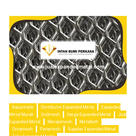
Balustrade
Distributor Expanded Metal
Expanded
Metal Murah
Gridmesh
Harga Expanded Metal
Jual
Expanded Metal
Merapimesh
Metallath
Ornamesh
Paramesh
Supplier Expanded Metal