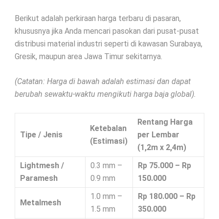
Berikut adalah perkiraan harga terbaru di pasaran,
khususnya jika Anda mencari pasokan dari pusat-pusat
distribusi material industri seperti di kawasan Surabaya,
Gresik, maupun area Jawa Timur sekitarnya.
(Catatan: Harga di bawah adalah estimasi dan dapat
berubah sewaktu-waktu mengikuti harga baja global).
Rentang Harga
Ketebalan
Tipe / Jenis
per Lembar
(Estimasi)
(1,2m x 2,4m)
Lightmesh /
0.3 mm –
Rp 75.000 – Rp
Paramesh
0.9 mm
150.000
1.0 mm –
Rp 180.000 – Rp
Metalmesh
1.5 mm
350.000