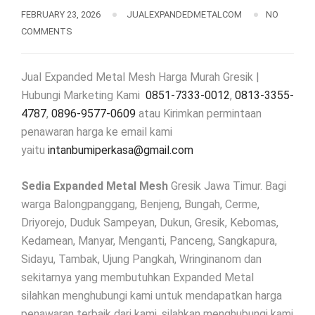
FEBRUARY 23, 2026
JUALEXPANDEDMETALCOM
NO
COMMENTS
Jual Expanded Metal Mesh Harga Murah Gresik |
Hubungi Marketing Kami
0851-7333-0012
,
0813-3355-
4787
,
0896-9577-0609
atau Kirimkan permintaan
penawaran harga ke email kami
yaitu
intanbumiperkasa@gmail.com
Sedia Expanded Metal Mesh
Gresik Jawa Timur. Bagi
warga Balongpanggang, Benjeng, Bungah, Cerme,
Driyorejo, Duduk Sampeyan, Dukun, Gresik, Kebomas,
Kedamean, Manyar, Menganti, Panceng, Sangkapura,
Sidayu, Tambak, Ujung Pangkah, Wringinanom dan
sekitarnya yang membutuhkan Expanded Metal
silahkan menghubungi kami untuk mendapatkan harga
penawaran terbaik dari kami, silahkan menghubungi kami