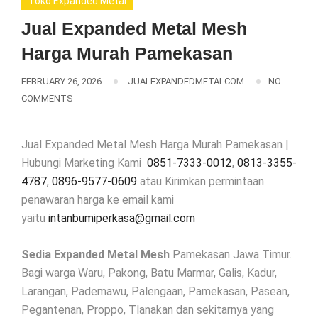
Toko Expanded Metal
Jual Expanded Metal Mesh
Harga Murah Pamekasan
FEBRUARY 26, 2026
JUALEXPANDEDMETALCOM
NO
COMMENTS
Jual Expanded Metal Mesh Harga Murah Pamekasan |
Hubungi Marketing Kami
0851-7333-0012
,
0813-3355-
4787
,
0896-9577-0609
atau Kirimkan permintaan
penawaran harga ke email kami
yaitu
intanbumiperkasa@gmail.com
Sedia Expanded Metal Mesh
Pamekasan Jawa Timur.
Bagi warga Waru, Pakong, Batu Marmar, Galis, Kadur,
Larangan, Pademawu, Palengaan, Pamekasan, Pasean,
Pegantenan, Proppo, Tlanakan dan sekitarnya yang