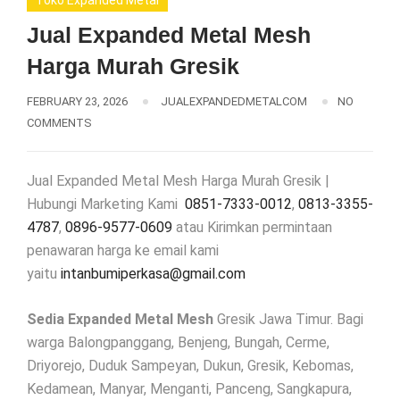
Toko Expanded Metal
Jual Expanded Metal Mesh
Harga Murah Gresik
FEBRUARY 23, 2026
JUALEXPANDEDMETALCOM
NO
COMMENTS
Jual Expanded Metal Mesh Harga Murah Gresik |
Hubungi Marketing Kami
0851-7333-0012
,
0813-3355-
4787
,
0896-9577-0609
atau Kirimkan permintaan
penawaran harga ke email kami
yaitu
intanbumiperkasa@gmail.com
Sedia Expanded Metal Mesh
Gresik Jawa Timur. Bagi
warga Balongpanggang, Benjeng, Bungah, Cerme,
Driyorejo, Duduk Sampeyan, Dukun, Gresik, Kebomas,
Kedamean, Manyar, Menganti, Panceng, Sangkapura,