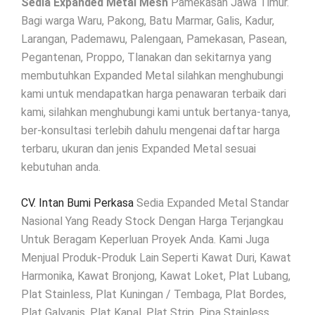
Sedia Expanded Metal Mesh
Pamekasan Jawa Timur.
Bagi warga Waru, Pakong, Batu Marmar, Galis, Kadur,
Larangan, Pademawu, Palengaan, Pamekasan, Pasean,
Pegantenan, Proppo, Tlanakan dan sekitarnya yang
membutuhkan Expanded Metal silahkan menghubungi
kami untuk mendapatkan harga penawaran terbaik dari
kami, silahkan menghubungi kami untuk bertanya-tanya,
ber-konsultasi terlebih dahulu mengenai daftar harga
terbaru, ukuran dan jenis Expanded Metal sesuai
kebutuhan anda.
CV. Intan Bumi Perkasa
Sedia Expanded Metal Standar
Nasional Yang Ready Stock Dengan Harga Terjangkau
Untuk Beragam Keperluan Proyek Anda. Kami Juga
Menjual Produk-Produk Lain Seperti Kawat Duri, Kawat
Harmonika, Kawat Bronjong, Kawat Loket, Plat Lubang,
Plat Stainless, Plat Kuningan / Tembaga, Plat Bordes,
Plat Galvanis, Plat Kapal, Plat Strip, Pipa Stainless,