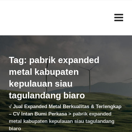
Skip
to
content
Tag: pabrik expanded
metal kabupaten
kepulauan siau
tagulandang biaro
√ Jual Expanded Metal Berkualitas & Terlengkap
– CV Intan Bumi Perkasa
>
pabrik expanded
metal kabupaten kepulauan siau tagulandang
biaro