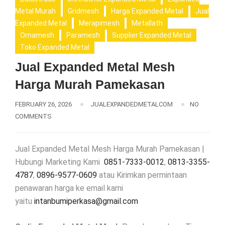
Metal Murah
Gridmesh
Harga Expanded Metal
Jual
Expanded Metal
Merapimesh
Metallath
Ornamesh
Paramesh
Supplier Expanded Metal
Toko Expanded Metal
Jual Expanded Metal Mesh
Harga Murah Pamekasan
FEBRUARY 26, 2026
JUALEXPANDEDMETALCOM
NO
COMMENTS
Jual Expanded Metal Mesh Harga Murah Pamekasan |
Hubungi Marketing Kami
0851-7333-0012
,
0813-3355-
4787
,
0896-9577-0609
atau Kirimkan permintaan
penawaran harga ke email kami
yaitu
intanbumiperkasa@gmail.com