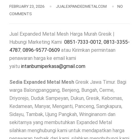
FEBRUARY 23, 2026
JUALEXPANDEDMETALCOM
NO
COMMENTS
Jual Expanded Metal Mesh Harga Murah Gresik |
Hubungi Marketing Kami
0851-7333-0012
,
0813-3355-
4787
,
0896-9577-0609
atau Kirimkan permintaan
penawaran harga ke email kami
yaitu
intanbumiperkasa@gmail.com
Sedia Expanded Metal Mesh
Gresik Jawa Timur. Bagi
warga Balongpanggang, Benjeng, Bungah, Cerme,
Driyorejo, Duduk Sampeyan, Dukun, Gresik, Kebomas,
Kedamean, Manyar, Menganti, Panceng, Sangkapura,
Sidayu, Tambak, Ujung Pangkah, Wringinanom dan
sekitarnya yang membutuhkan Expanded Metal
silahkan menghubungi kami untuk mendapatkan harga
penawaran terbaik dari kami, silahkan menghubungi kami