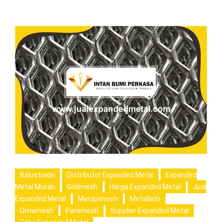
Balustrade
Distributor Expanded Metal
Expanded
Metal Murah
Gridmesh
Harga Expanded Metal
Jual
Expanded Metal
Merapimesh
Metallath
Ornamesh
Paramesh
Supplier Expanded Metal