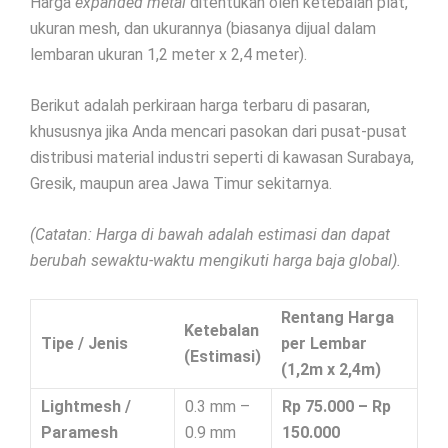
Harga
expanded metal
ditentukan oleh ketebalan plat,
ukuran mesh, dan ukurannya (biasanya dijual dalam
lembaran ukuran 1,2 meter x 2,4 meter).
Berikut adalah perkiraan harga terbaru di pasaran,
khususnya jika Anda mencari pasokan dari pusat-pusat
distribusi material industri seperti di kawasan Surabaya,
Gresik, maupun area Jawa Timur sekitarnya.
(Catatan: Harga di bawah adalah estimasi dan dapat
berubah sewaktu-waktu mengikuti harga baja global).
Rentang Harga
Ketebalan
Tipe / Jenis
per Lembar
(Estimasi)
(1,2m x 2,4m)
Lightmesh /
0.3 mm –
Rp 75.000 – Rp
Paramesh
0.9 mm
150.000