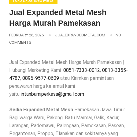
Toko Expanded Metal
Jual Expanded Metal Mesh
Harga Murah Pamekasan
FEBRUARY 26, 2026
JUALEXPANDEDMETALCOM
NO
COMMENTS
Jual Expanded Metal Mesh Harga Murah Pamekasan |
Hubungi Marketing Kami
0851-7333-0012
,
0813-3355-
4787
,
0896-9577-0609
atau Kirimkan permintaan
penawaran harga ke email kami
yaitu
intanbumiperkasa@gmail.com
Sedia Expanded Metal Mesh
Pamekasan Jawa Timur.
Bagi warga Waru, Pakong, Batu Marmar, Galis, Kadur,
Larangan, Pademawu, Palengaan, Pamekasan, Pasean,
Pegantenan, Proppo, Tlanakan dan sekitarnya yang