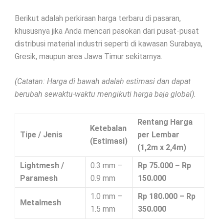
Berikut adalah perkiraan harga terbaru di pasaran,
khususnya jika Anda mencari pasokan dari pusat-pusat
distribusi material industri seperti di kawasan Surabaya,
Gresik, maupun area Jawa Timur sekitarnya.
(Catatan: Harga di bawah adalah estimasi dan dapat
berubah sewaktu-waktu mengikuti harga baja global).
Rentang Harga
Ketebalan
Tipe / Jenis
per Lembar
(Estimasi)
(1,2m x 2,4m)
Lightmesh /
0.3 mm –
Rp 75.000 – Rp
Paramesh
0.9 mm
150.000
1.0 mm –
Rp 180.000 – Rp
Metalmesh
1.5 mm
350.000