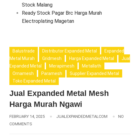
Stock Malang
Ready Stock Pagar Brc Harga Murah
Electroplating Magetan
Balustrade
Distributor Expanded Metal
Expanded
Metal Murah
Gridmesh
Harga Expanded Metal
Jual
Expanded Metal
Merapimesh
Metallath
Ornamesh
Paramesh
Supplier Expanded Metal
Toko Expanded Metal
Jual Expanded Metal Mesh
Harga Murah Ngawi
FEBRUARY 14, 2025
JUALEXPANDEDMETALCOM
NO
COMMENTS