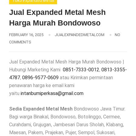
Toko Expanded Metal
Jual Expanded Metal Mesh
Harga Murah Bondowoso
FEBRUARY 16, 2025
JUALEXPANDEDMETALCOM
NO
COMMENTS
Jual Expanded Metal Mesh Harga Murah Bondowoso |
Hubungi Marketing Kami
0851-7333-0012
,
0813-3355-
4787
,
0896-9577-0609
atau Kirimkan permintaan
penawaran harga ke email kami
yaitu
intanbumiperkasa@gmail.com
Sedia Expanded Metal Mesh
Bondowoso Jawa Timur.
Bagi warga Binakal, Bondowoso, Botolinggo, Cermee,
Curahdami, Grujugan, Jambesari Darus Sholah, Klabang,
Maesan, Pakem, Prajekan, Pujer, Sempol, Sukosari,