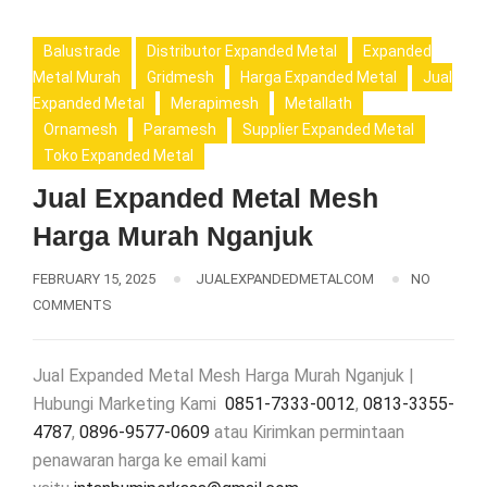
Balustrade
Distributor Expanded Metal
Expanded
Metal Murah
Gridmesh
Harga Expanded Metal
Jual
Expanded Metal
Merapimesh
Metallath
Ornamesh
Paramesh
Supplier Expanded Metal
Toko Expanded Metal
Jual Expanded Metal Mesh
Harga Murah Nganjuk
FEBRUARY 15, 2025
JUALEXPANDEDMETALCOM
NO
COMMENTS
Jual Expanded Metal Mesh Harga Murah Nganjuk |
Hubungi Marketing Kami
0851-7333-0012
,
0813-3355-
4787
,
0896-9577-0609
atau Kirimkan permintaan
penawaran harga ke email kami