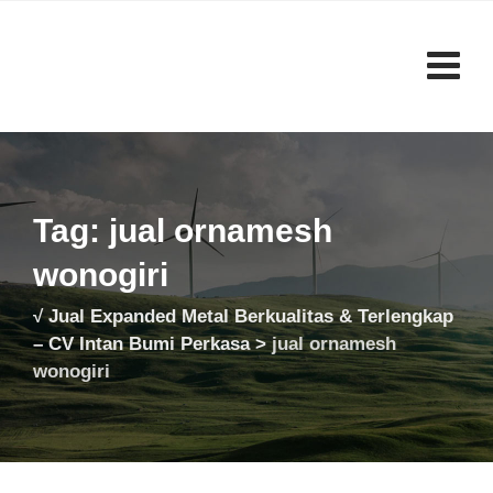
Skip
to
content
Tag: jual ornamesh
wonogiri
√ Jual Expanded Metal Berkualitas & Terlengkap
– CV Intan Bumi Perkasa
>
jual ornamesh
wonogiri