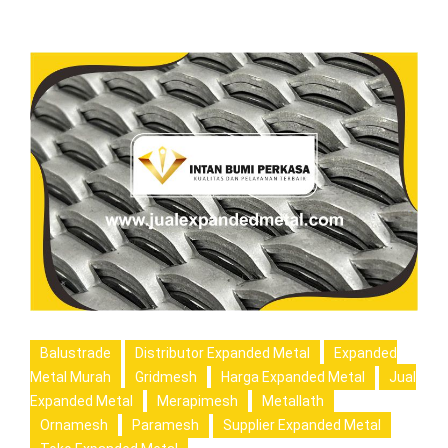
Balustrade
Distributor Expanded Metal
Expanded
Metal Murah
Gridmesh
Harga Expanded Metal
Jual
Expanded Metal
Merapimesh
Metallath
Ornamesh
Paramesh
Supplier Expanded Metal