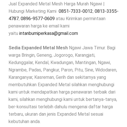
Jual Expanded Metal Mesh Harga Murah Ngawi |
Hubungi Marketing Kami
0851-7333-0012
,
0813-3355-
4787
,
0896-9577-0609
atau Kirimkan permintaan
penawaran harga ke email kami
yaitu
intanbumiperkasa@gmail.com
Sedia Expanded Metal Mesh
Ngawi Jawa Timur. Bagi
warga Bringin, Geneng, Jogorogo, Karangjati,
Kedunggalar, Kendal, Kwadungan, Mantingan, Ngawi,
Ngrambe, Padas, Pangkur, Paron, Pitu, Sine, Widodaren,
Karanganyar, Kasreman, Gerih dan sekitarnya yang
membutuhkan Expanded Metal silahkan menghubungi
kami untuk mendapatkan harga penawaran terbaik dari
kami, silahkan menghubungi kami untuk bertanya-tanya,
ber-konsultasi terlebih dahulu mengenai daftar harga
terbaru, ukuran dan jenis Expanded Metal sesuai
kebutuhan anda.