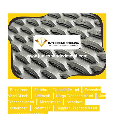
Balustrade
Distributor Expanded Metal
Expanded
Metal Murah
Gridmesh
Harga Expanded Metal
Jual
Expanded Metal
Merapimesh
Metallath
Ornamesh
Paramesh
Supplier Expanded Metal