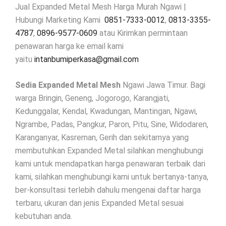
Jual Expanded Metal Mesh Harga Murah Ngawi |
Hubungi Marketing Kami
0851-7333-0012
,
0813-3355-
4787
,
0896-9577-0609
atau Kirimkan permintaan
penawaran harga ke email kami
yaitu
intanbumiperkasa@gmail.com
Sedia Expanded Metal Mesh
Ngawi Jawa Timur. Bagi
warga Bringin, Geneng, Jogorogo, Karangjati,
Kedunggalar, Kendal, Kwadungan, Mantingan, Ngawi,
Ngrambe, Padas, Pangkur, Paron, Pitu, Sine, Widodaren,
Karanganyar, Kasreman, Gerih dan sekitarnya yang
membutuhkan Expanded Metal silahkan menghubungi
kami untuk mendapatkan harga penawaran terbaik dari
kami, silahkan menghubungi kami untuk bertanya-tanya,
ber-konsultasi terlebih dahulu mengenai daftar harga
terbaru, ukuran dan jenis Expanded Metal sesuai
kebutuhan anda.