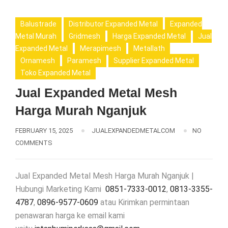
Balustrade
Distributor Expanded Metal
Expanded
Metal Murah
Gridmesh
Harga Expanded Metal
Jual
Expanded Metal
Merapimesh
Metallath
Ornamesh
Paramesh
Supplier Expanded Metal
Toko Expanded Metal
Jual Expanded Metal Mesh
Harga Murah Nganjuk
FEBRUARY 15, 2025
JUALEXPANDEDMETALCOM
NO
COMMENTS
Jual Expanded Metal Mesh Harga Murah Nganjuk |
Hubungi Marketing Kami
0851-7333-0012
,
0813-3355-
4787
,
0896-9577-0609
atau Kirimkan permintaan
penawaran harga ke email kami