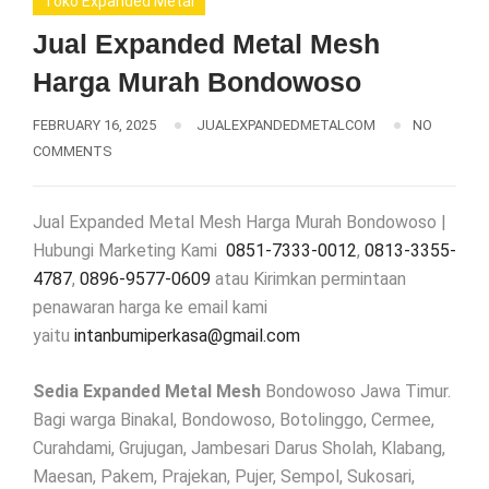
Toko Expanded Metal
Jual Expanded Metal Mesh
Harga Murah Bondowoso
FEBRUARY 16, 2025
JUALEXPANDEDMETALCOM
NO
COMMENTS
Jual Expanded Metal Mesh Harga Murah Bondowoso |
Hubungi Marketing Kami
0851-7333-0012
,
0813-3355-
4787
,
0896-9577-0609
atau Kirimkan permintaan
penawaran harga ke email kami
yaitu
intanbumiperkasa@gmail.com
Sedia Expanded Metal Mesh
Bondowoso Jawa Timur.
Bagi warga Binakal, Bondowoso, Botolinggo, Cermee,
Curahdami, Grujugan, Jambesari Darus Sholah, Klabang,
Maesan, Pakem, Prajekan, Pujer, Sempol, Sukosari,