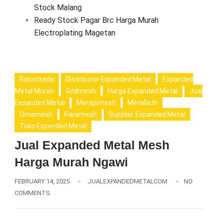
Stock Malang
Ready Stock Pagar Brc Harga Murah
Electroplating Magetan
Balustrade
Distributor Expanded Metal
Expanded
Metal Murah
Gridmesh
Harga Expanded Metal
Jual
Expanded Metal
Merapimesh
Metallath
Ornamesh
Paramesh
Supplier Expanded Metal
Toko Expanded Metal
Jual Expanded Metal Mesh
Harga Murah Ngawi
FEBRUARY 14, 2025
JUALEXPANDEDMETALCOM
NO
COMMENTS