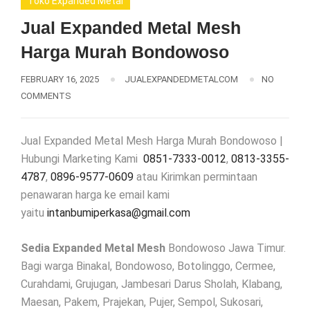
Toko Expanded Metal
Jual Expanded Metal Mesh
Harga Murah Bondowoso
FEBRUARY 16, 2025
JUALEXPANDEDMETALCOM
NO
COMMENTS
Jual Expanded Metal Mesh Harga Murah Bondowoso |
Hubungi Marketing Kami
0851-7333-0012
,
0813-3355-
4787
,
0896-9577-0609
atau Kirimkan permintaan
penawaran harga ke email kami
yaitu
intanbumiperkasa@gmail.com
Sedia Expanded Metal Mesh
Bondowoso Jawa Timur.
Bagi warga Binakal, Bondowoso, Botolinggo, Cermee,
Curahdami, Grujugan, Jambesari Darus Sholah, Klabang,
Maesan, Pakem, Prajekan, Pujer, Sempol, Sukosari,