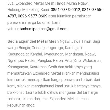
Jual Expanded Metal Mesh Harga Murah Ngawi |
Hubungi Marketing Kami
0851-7333-0012
,
0813-3355-
4787
,
0896-9577-0609
atau Kirimkan permintaan
penawaran harga ke email kami
yaitu
intanbumiperkasa@gmail.com
Sedia Expanded Metal Mesh
Ngawi Jawa Timur. Bagi
warga Bringin, Geneng, Jogorogo, Karangjati,
Kedunggalar, Kendal, Kwadungan, Mantingan, Ngawi,
Ngrambe, Padas, Pangkur, Paron, Pitu, Sine, Widodaren,
Karanganyar, Kasreman, Gerih dan sekitarnya yang
membutuhkan Expanded Metal silahkan menghubungi
kami untuk mendapatkan harga penawaran terbaik dari
kami, silahkan menghubungi kami untuk bertanya-tanya,
ber-konsultasi terlebih dahulu mengenai daftar harga
terbaru, ukuran dan jenis Expanded Metal sesuai
kebutuhan anda.