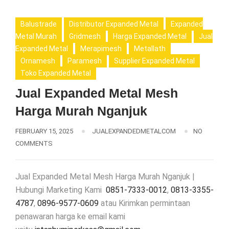
Balustrade
Distributor Expanded Metal
Expanded
Metal Murah
Gridmesh
Harga Expanded Metal
Jual
Expanded Metal
Merapimesh
Metallath
Ornamesh
Paramesh
Supplier Expanded Metal
Toko Expanded Metal
Jual Expanded Metal Mesh
Harga Murah Nganjuk
FEBRUARY 15, 2025
JUALEXPANDEDMETALCOM
NO
COMMENTS
Jual Expanded Metal Mesh Harga Murah Nganjuk |
Hubungi Marketing Kami
0851-7333-0012
,
0813-3355-
4787
,
0896-9577-0609
atau Kirimkan permintaan
penawaran harga ke email kami