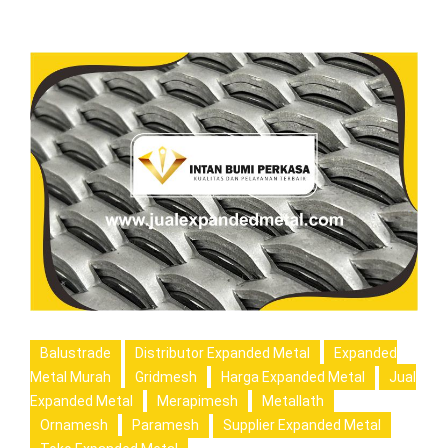
Balustrade
Distributor Expanded Metal
Expanded
Metal Murah
Gridmesh
Harga Expanded Metal
Jual
Expanded Metal
Merapimesh
Metallath
Ornamesh
Paramesh
Supplier Expanded Metal