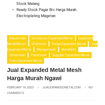
Stock Malang
Ready Stock Pagar Brc Harga Murah
Electroplating Magetan
Balustrade
Distributor Expanded Metal
Expanded
Metal Murah
Gridmesh
Harga Expanded Metal
Jual
Expanded Metal
Merapimesh
Metallath
Ornamesh
Paramesh
Supplier Expanded Metal
Toko Expanded Metal
Jual Expanded Metal Mesh
Harga Murah Ngawi
FEBRUARY 14, 2025
JUALEXPANDEDMETALCOM
NO
COMMENTS